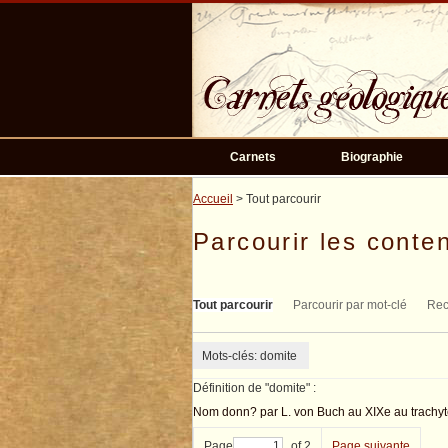
Passer
au
contenu
principal
Carnets
Biographie
Accueil
> Tout parcourir
Parcourir les conten
Tout parcourir
Parcourir par mot-clé
Rec
Mots-clés: domite
Définition de "domite" :
Nom donn? par L. von Buch au XIXe au trachyte
Page
of 2
Page suivante