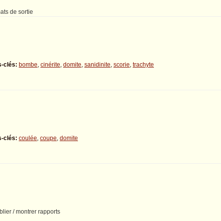
ats de sortie
-clés:
bombe
,
cinérite
,
domite
,
sanidinite
,
scorie
,
trachyte
-clés:
coulée
,
coupe
,
domite
blier / montrer rapports