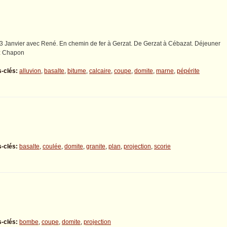
3 Janvier avec René. En chemin de fer à Gerzat. De Gerzat à Cébazat. Déjeuner
z Chapon
-clés:
alluvion
,
basalte
,
bitume
,
calcaire
,
coupe
,
domite
,
marne
,
pépérite
-clés:
basalte
,
coulée
,
domite
,
granite
,
plan
,
projection
,
scorie
-clés:
bombe
,
coupe
,
domite
,
projection