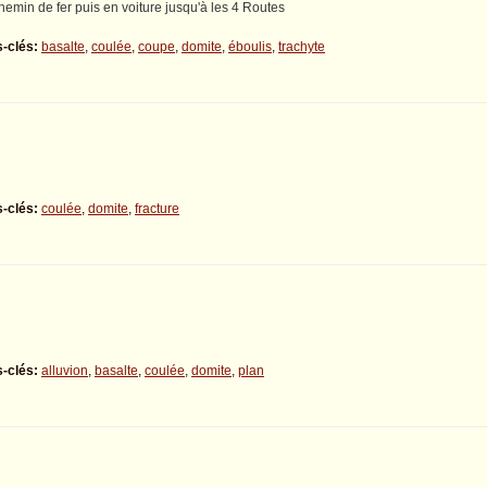
hemin de fer puis en voiture jusqu'à les 4 Routes
-clés:
basalte
,
coulée
,
coupe
,
domite
,
éboulis
,
trachyte
-clés:
coulée
,
domite
,
fracture
-clés:
alluvion
,
basalte
,
coulée
,
domite
,
plan