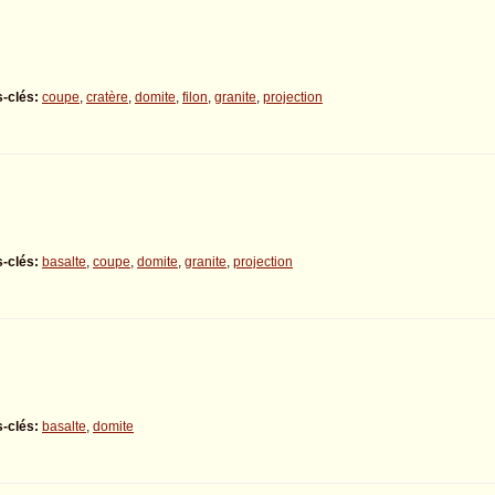
-clés:
coupe
,
cratère
,
domite
,
filon
,
granite
,
projection
-clés:
basalte
,
coupe
,
domite
,
granite
,
projection
-clés:
basalte
,
domite