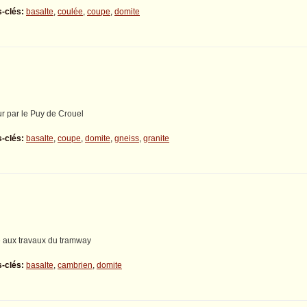
-clés:
basalte
,
coulée
,
coupe
,
domite
ur par le Puy de Crouel
-clés:
basalte
,
coupe
,
domite
,
gneiss
,
granite
e aux travaux du tramway
-clés:
basalte
,
cambrien
,
domite