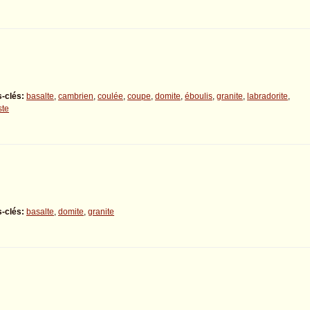
-clés:
basalte
,
cambrien
,
coulée
,
coupe
,
domite
,
éboulis
,
granite
,
labradorite
,
ste
-clés:
basalte
,
domite
,
granite