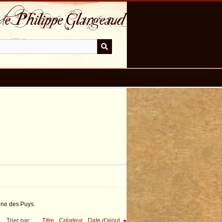
?ne des Puys.
Trier par :
Titre
Créateur
Date d'ajout