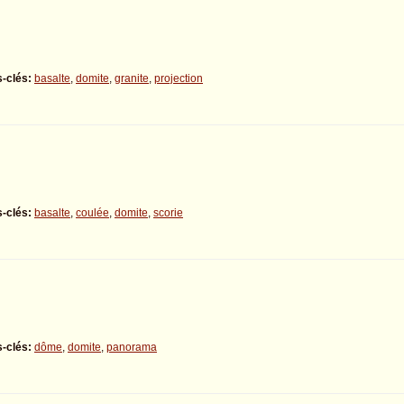
-clés:
basalte
,
domite
,
granite
,
projection
-clés:
basalte
,
coulée
,
domite
,
scorie
-clés:
dôme
,
domite
,
panorama