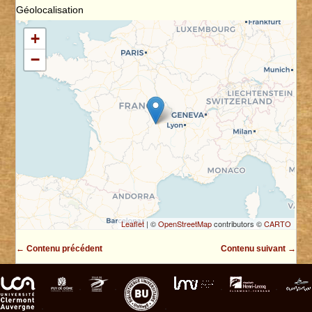
Géolocalisation
+
−
Leaflet
| ©
OpenStreetMap
contributors ©
CARTO
← Contenu précédent
Contenu suivant →