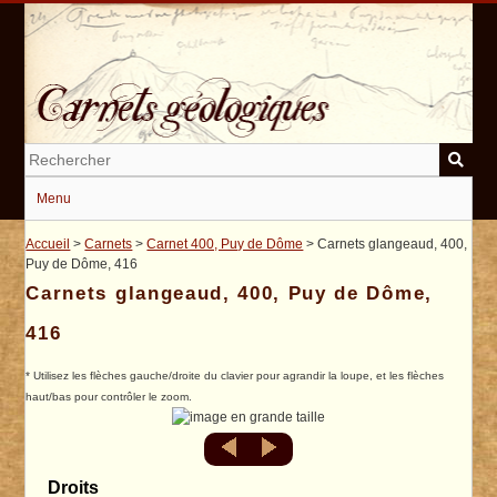
Passer
au
contenu
principal
Menu
Accueil
>
Carnets
>
Carnet 400, Puy de Dôme
> Carnets glangeaud, 400,
Puy de Dôme, 416
Carnets glangeaud, 400, Puy de Dôme,
416
* Utilisez les flèches gauche/droite du clavier pour agrandir la loupe, et les flèches
haut/bas pour contrôler le zoom.
Droits