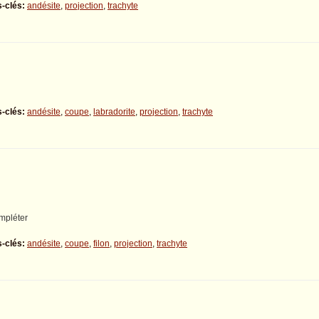
-clés:
andésite
,
projection
,
trachyte
-clés:
andésite
,
coupe
,
labradorite
,
projection
,
trachyte
mpléter
-clés:
andésite
,
coupe
,
filon
,
projection
,
trachyte