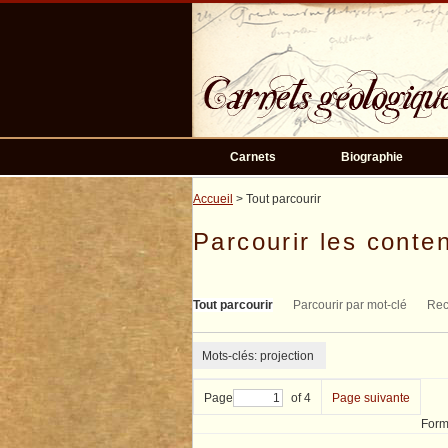
Passer
au
contenu
principal
Carnets
Biographie
Accueil
> Tout parcourir
Parcourir les conten
Tout parcourir
Parcourir par mot-clé
Rec
Mots-clés: projection
Page
of 4
Page suivante
Form