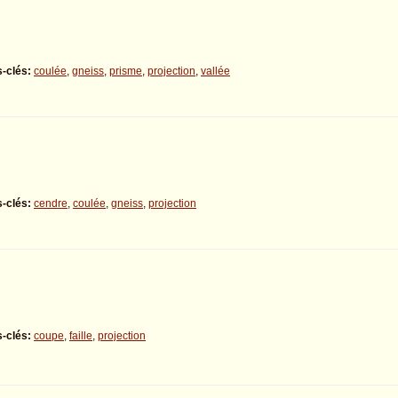
-clés:
coulée
,
gneiss
,
prisme
,
projection
,
vallée
-clés:
cendre
,
coulée
,
gneiss
,
projection
-clés:
coupe
,
faille
,
projection