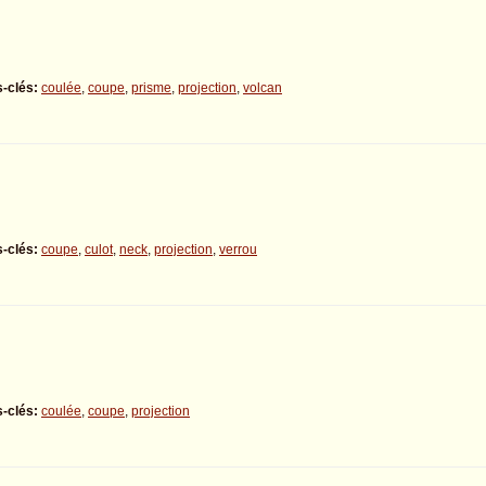
-clés:
coulée
,
coupe
,
prisme
,
projection
,
volcan
-clés:
coupe
,
culot
,
neck
,
projection
,
verrou
-clés:
coulée
,
coupe
,
projection