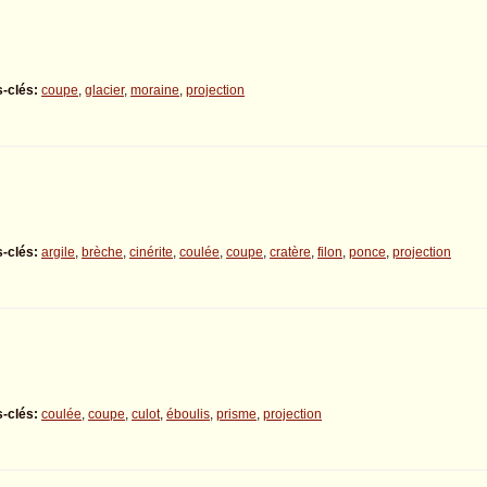
-clés:
coupe
,
glacier
,
moraine
,
projection
-clés:
argile
,
brèche
,
cinérite
,
coulée
,
coupe
,
cratère
,
filon
,
ponce
,
projection
-clés:
coulée
,
coupe
,
culot
,
éboulis
,
prisme
,
projection