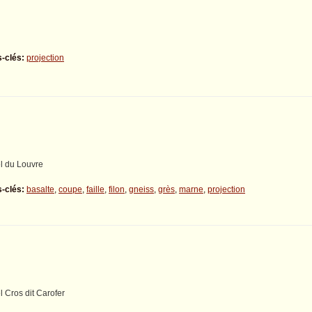
-clés:
projection
l du Louvre
-clés:
basalte
,
coupe
,
faille
,
filon
,
gneiss
,
grès
,
marne
,
projection
l Cros dit Carofer