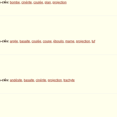
-clés:
bombe
,
cinérite
,
coulée
,
plan
,
projection
-clés:
argile
,
basalte
,
coulée
,
coupe
,
éboulis
,
marne
,
projection
,
tuf
-clés:
andésite
,
basalte
,
cinérite
,
projection
,
trachyte