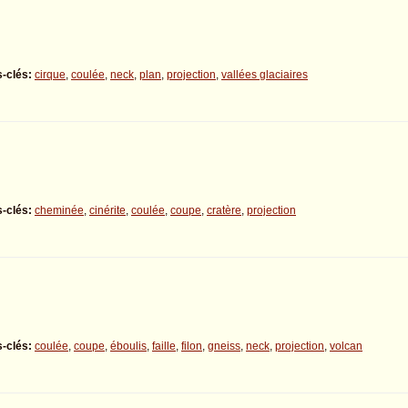
-clés:
cirque
,
coulée
,
neck
,
plan
,
projection
,
vallées glaciaires
-clés:
cheminée
,
cinérite
,
coulée
,
coupe
,
cratère
,
projection
-clés:
coulée
,
coupe
,
éboulis
,
faille
,
filon
,
gneiss
,
neck
,
projection
,
volcan