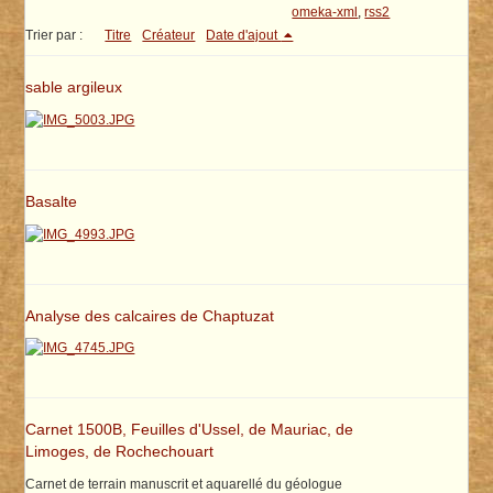
omeka-xml
,
rss2
Trier par :
Titre
Créateur
Date d'ajout
sable argileux
Basalte
Analyse des calcaires de Chaptuzat
Carnet 1500B, Feuilles d'Ussel, de Mauriac, de
Limoges, de Rochechouart
Carnet de terrain manuscrit et aquarellé du géologue