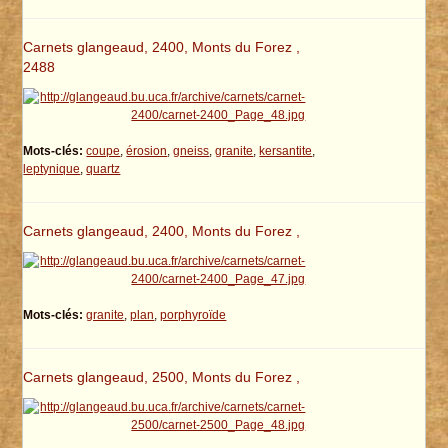
Carnets glangeaud, 2400, Monts du Forez ,
2488
Mots-clés:
coupe
,
érosion
,
gneiss
,
granite
,
kersantite
,
leptynique
,
quartz
Carnets glangeaud, 2400, Monts du Forez ,
Mots-clés:
granite
,
plan
,
porphyroïde
Carnets glangeaud, 2500, Monts du Forez ,