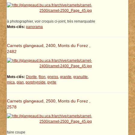
à photographier, voir croquis ci-joint, très remarquable
Mots-clés:
panorama
Carnets glangeaud, 2400, Monts du Forez ,
2482
Mots-clés:
Diorite
,
filon
,
gneiss
,
granite
,
granulite
,
mica
,
plan
,
porphyroïde
,
pyrite
Carnets glangeaud, 2500, Monts du Forez ,
2578
faire coupe