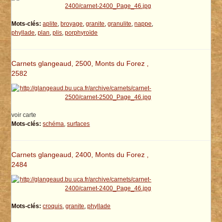
Mots-clés:
aplite
,
broyage
,
granite
,
granulite
,
nappe
,
phyllade
,
plan
,
plis
,
porphyroïde
Carnets glangeaud, 2500, Monts du Forez ,
2582
voir carte
Mots-clés:
schéma
,
surfaces
Carnets glangeaud, 2400, Monts du Forez ,
2484
Mots-clés:
croquis
,
granite
,
phyllade