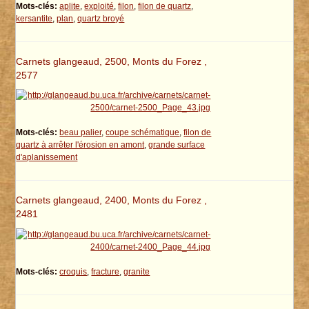
Mots-clés:
aplite
,
exploité
,
filon
,
filon de quartz
,
kersantite
,
plan
,
quartz broyé
Carnets glangeaud, 2500, Monts du Forez ,
2577
Mots-clés:
beau palier
,
coupe schématique
,
filon de
quartz à arrêter l'érosion en amont
,
grande surface
d'aplanissement
Carnets glangeaud, 2400, Monts du Forez ,
2481
Mots-clés:
croquis
,
fracture
,
granite