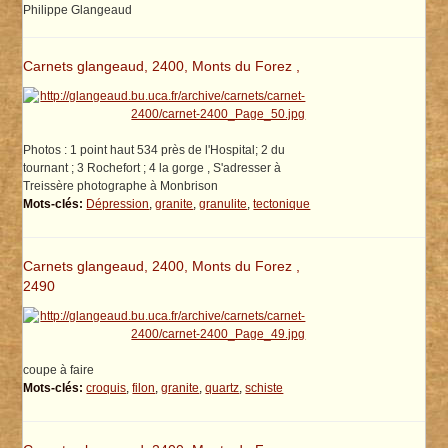
Philippe Glangeaud
Carnets glangeaud, 2400, Monts du Forez ,
Photos : 1 point haut 534 près de l'Hospital; 2 du
tournant ; 3 Rochefort ; 4 la gorge , S'adresser à
Treissère photographe à Monbrison
Mots-clés:
Dépression
,
granite
,
granulite
,
tectonique
Carnets glangeaud, 2400, Monts du Forez ,
2490
coupe à faire
Mots-clés:
croquis
,
filon
,
granite
,
quartz
,
schiste