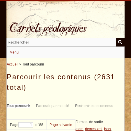
Passer
au
contenu
principal
Menu
Accueil
> Tout parcourir
Parcourir les contenus (2631
total)
Tout parcourir
Parcourir par mot-clé
Recherche de contenus
Formats de sortie
Page
of 88
Page suivante
atom
,
dcmes-xml
,
json
,