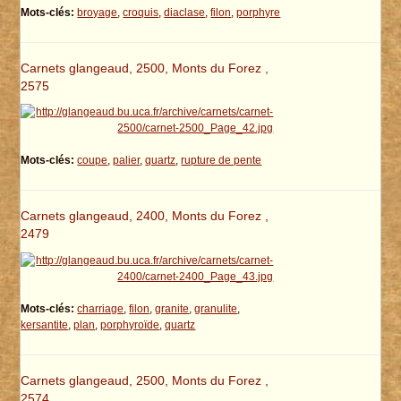
Mots-clés:
broyage
,
croquis
,
diaclase
,
filon
,
porphyre
Carnets glangeaud, 2500, Monts du Forez ,
2575
Mots-clés:
coupe
,
palier
,
quartz
,
rupture de pente
Carnets glangeaud, 2400, Monts du Forez ,
2479
Mots-clés:
charriage
,
filon
,
granite
,
granulite
,
kersantite
,
plan
,
porphyroïde
,
quartz
Carnets glangeaud, 2500, Monts du Forez ,
2574