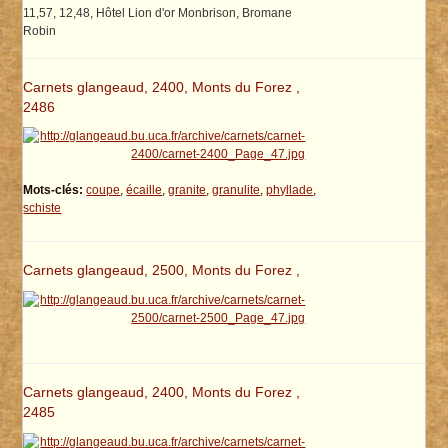
11,57, 12,48, Hôtel Lion d'or Monbrison, Bromane
Robin
Carnets glangeaud, 2400, Monts du Forez ,
2486
Mots-clés:
coupe
,
écaille
,
granite
,
granulite
,
phyllade
,
schiste
Carnets glangeaud, 2500, Monts du Forez ,
Carnets glangeaud, 2400, Monts du Forez ,
2485