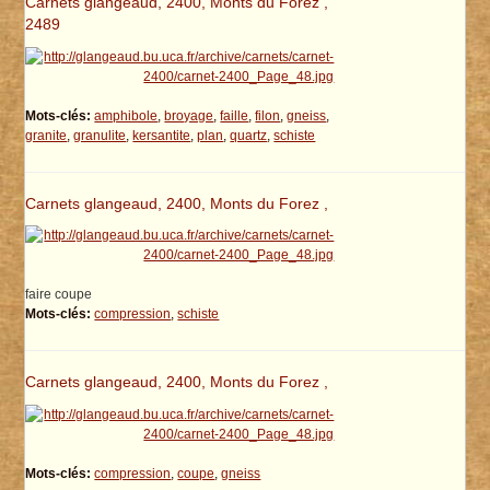
Carnets glangeaud, 2400, Monts du Forez ,
2489
Mots-clés:
amphibole
,
broyage
,
faille
,
filon
,
gneiss
,
granite
,
granulite
,
kersantite
,
plan
,
quartz
,
schiste
Carnets glangeaud, 2400, Monts du Forez ,
faire coupe
Mots-clés:
compression
,
schiste
Carnets glangeaud, 2400, Monts du Forez ,
Mots-clés:
compression
,
coupe
,
gneiss