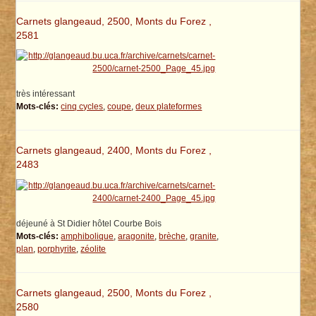
Carnets glangeaud, 2500, Monts du Forez ,
2581
très intéressant
Mots-clés:
cinq cycles
,
coupe
,
deux plateformes
Carnets glangeaud, 2400, Monts du Forez ,
2483
déjeuné à St Didier hôtel Courbe Bois
Mots-clés:
amphibolique
,
aragonite
,
brèche
,
granite
,
plan
,
porphyrite
,
zéolite
Carnets glangeaud, 2500, Monts du Forez ,
2580