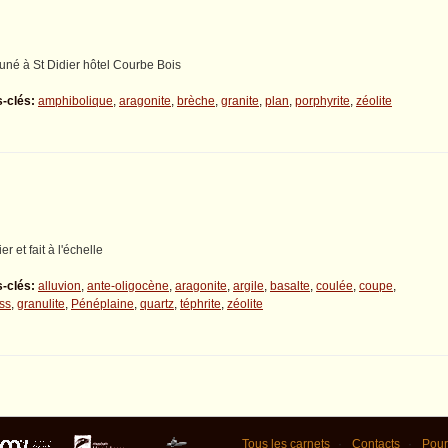
uné à St Didier hôtel Courbe Bois
-clés:
amphibolique
,
aragonite
,
brèche
,
granite
,
plan
,
porphyrite
,
zéolite
er et fait à l'échelle
-clés:
alluvion
,
ante-oligocène
,
aragonite
,
argile
,
basalte
,
coulée
,
coupe
,
ss
,
granulite
,
Pénéplaine
,
quartz
,
téphrite
,
zéolite
Tous les carnets
Contacts
Pour