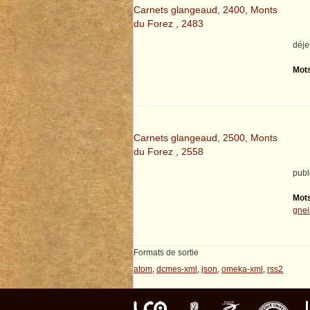
Carnets glangeaud, 2400, Monts
du Forez , 2483
déje
Mots
Carnets glangeaud, 2500, Monts
du Forez , 2558
publi
Mots
gnei
Formats de sortie
atom
,
dcmes-xml
,
json
,
omeka-xml
,
rss2