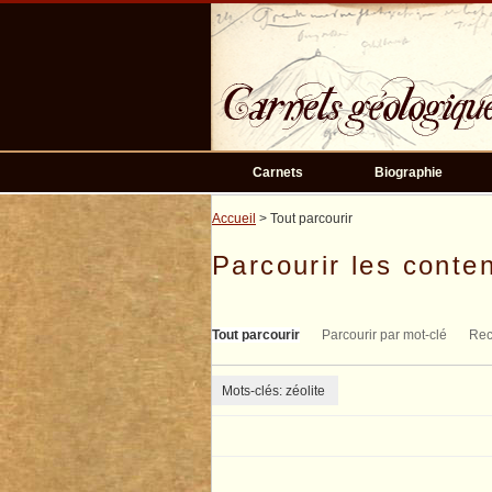
Passer
au
contenu
principal
Carnets
Biographie
Accueil
> Tout parcourir
Parcourir les conten
Tout parcourir
Parcourir par mot-clé
Rec
Mots-clés: zéolite