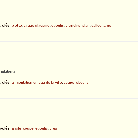
-clés:
biotite
,
cirque glaciaire
,
éboulis
,
granulite
,
plan
,
vallée large
habitants
-clés:
alimentation en eau de la ville
,
coupe
,
éboulis
-clés:
argile
,
coupe
,
éboulis
,
grès