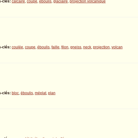
-clés:
calcaire
,
coupe
,
éboulis
,
glaciaire
,
projection volcanique
-clés:
coulée
,
coupe
,
éboulis
,
faille
,
filon
,
gneiss
,
neck
,
projection
,
volcan
-clés:
bloc
,
éboulis
,
méplat
,
plan