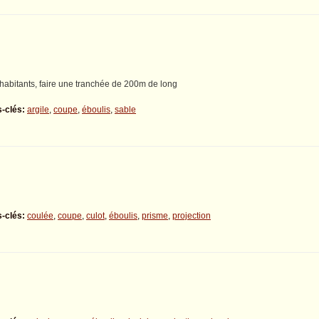
habitants, faire une tranchée de 200m de long
-clés:
argile
,
coupe
,
éboulis
,
sable
-clés:
coulée
,
coupe
,
culot
,
éboulis
,
prisme
,
projection