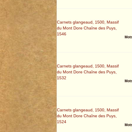
Carnets glangeaud, 1500, Massif
du Mont Dore Chaîne des Puys,
1546
Mots
Carnets glangeaud, 1500, Massif
du Mont Dore Chaîne des Puys,
1532
Mots
Carnets glangeaud, 1500, Massif
du Mont Dore Chaîne des Puys,
1524
Mots