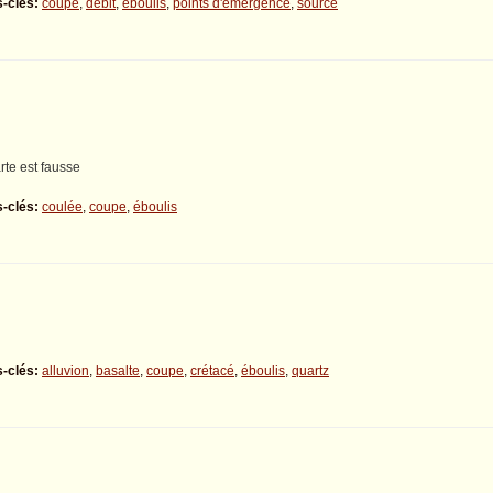
-clés:
coupe
,
débit
,
éboulis
,
points d'émergence
,
source
arte est fausse
-clés:
coulée
,
coupe
,
éboulis
-clés:
alluvion
,
basalte
,
coupe
,
crétacé
,
éboulis
,
quartz