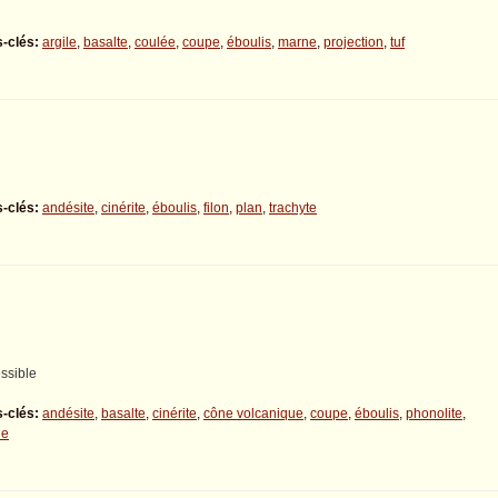
-clés:
argile
,
basalte
,
coulée
,
coupe
,
éboulis
,
marne
,
projection
,
tuf
-clés:
andésite
,
cinérite
,
éboulis
,
filon
,
plan
,
trachyte
ssible
-clés:
andésite
,
basalte
,
cinérite
,
cône volcanique
,
coupe
,
éboulis
,
phonolite
,
ie