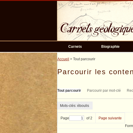
Passer
au
contenu
principal
Carnets
Biographie
Accueil
> Tout parcourir
Parcourir les conten
Tout parcourir
Parcourir par mot-clé
Rec
Mots-clés: éboulis
Page
of 2
Page suivante
Form