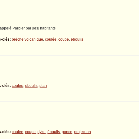
appelé Parbier par [les] habitants
-clés:
brèche volcanique
,
coulée
,
coupe
,
éboulis
-clés:
coulée
,
éboulis
,
plan
-clés:
coulée
,
coupe
,
dyke
,
éboulis
,
ponce
,
projection