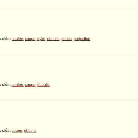
-clés:
coulée
,
coupe
,
dyke
,
éboulis
,
ponce
,
projection
-clés:
coulée
,
coupe
,
éboulis
-clés:
coupe
,
éboulis