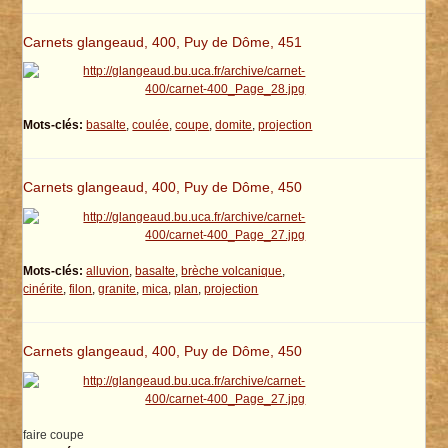
Carnets glangeaud, 400, Puy de Dôme, 451
Mots-clés:
basalte
,
coulée
,
coupe
,
domite
,
projection
Carnets glangeaud, 400, Puy de Dôme, 450
Mots-clés:
alluvion
,
basalte
,
brèche volcanique
,
cinérite
,
filon
,
granite
,
mica
,
plan
,
projection
Carnets glangeaud, 400, Puy de Dôme, 450
faire coupe