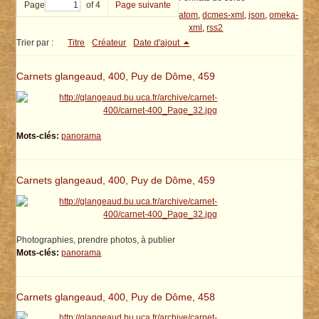
Page
of 4
Page suivante
atom
,
dcmes-xml
,
json
,
omeka-
xml
,
rss2
Trier par :
Titre
Créateur
Date d'ajout
Carnets glangeaud, 400, Puy de Dôme, 459
Mots-clés:
panorama
Carnets glangeaud, 400, Puy de Dôme, 459
Photographies, prendre photos, à publier
Mots-clés:
panorama
Carnets glangeaud, 400, Puy de Dôme, 458