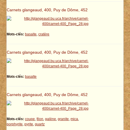
Carnets glangeaud, 400, Puy de Dôme, 452
Mots-clés:
basalte
,
cratère
Carnets glangeaud, 400, Puy de Dôme, 452
Mots-clés:
basalte
Carnets glangeaud, 400, Puy de Dôme, 452
Mots-clés:
coupe
,
filon
,
galène
,
granite
,
mica
,
porphyrite
,
pyrite
,
quartz