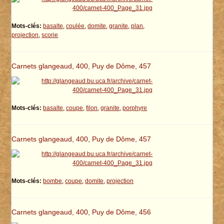
Mots-clés:
basalte
,
coulée
,
domite
,
granite
,
plan
,
projection
,
scorie
Carnets glangeaud, 400, Puy de Dôme, 457
Mots-clés:
basalte
,
coupe
,
filon
,
granite
,
porphyre
Carnets glangeaud, 400, Puy de Dôme, 457
Mots-clés:
bombe
,
coupe
,
domite
,
projection
Carnets glangeaud, 400, Puy de Dôme, 456