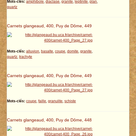
Mots-clés:
amphibole
,
diaclase
,
granite
,
leptinite
,
plan
,
quartz
Carnets glangeaud, 400, Puy de Dôme, 449
Mots-clés:
alluvion
,
basalte
,
coupe
,
domite
,
granite
,
quartz
,
trachyte
Carnets glangeaud, 400, Puy de Dôme, 449
Mots-clés:
coupe
,
faille
,
granulite
,
schiste
Carnets glangeaud, 400, Puy de Dôme, 448