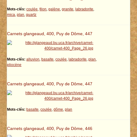
Mots-clés:
coulée
,
filon
,
galène
,
granite
,
labradorite
,
mica
,
plan
,
quartz
Carnets glangeaud, 400, Puy de Dôme, 447
Mots-clés:
alluvion
,
basalte
,
coulée
,
labradorite
,
plan
,
pliocène
Carnets glangeaud, 400, Puy de Dôme, 447
Mots-clés:
basalte
,
coulée
,
dôme
,
plan
Carnets glangeaud, 400, Puy de Dôme, 446