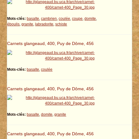
Mots-clés:
basalte
,
cambrien
,
coulée
,
coupe
,
domite
,
éboulis
,
granite
,
labradorite
,
schiste
Carnets glangeaud, 400, Puy de Dôme, 456
Mots-clés:
basalte
,
coulée
Carnets glangeaud, 400, Puy de Dôme, 456
Mots-clés:
basalte
,
domite
,
granite
Carnets glangeaud, 400, Puy de Dôme, 456