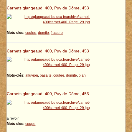
Carnets glangeaud, 400, Puy de Dôme, 453
Mots-clés:
coulée
,
domite
,
fracture
Carnets glangeaud, 400, Puy de Dôme, 453
Mots-clés:
alluvion
,
basalte
,
coulée
,
domite
,
plan
Carnets glangeaud, 400, Puy de Dôme, 453
à revoir
Mots-clés:
coupe