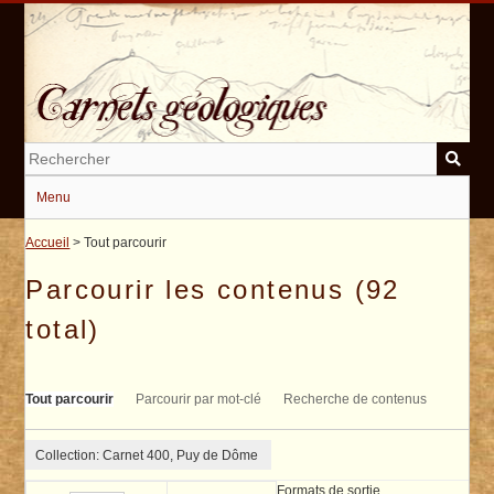
Passer
au
contenu
principal
Menu
Accueil
> Tout parcourir
Parcourir les contenus (92
total)
Tout parcourir
Parcourir par mot-clé
Recherche de contenus
Collection: Carnet 400, Puy de Dôme
Formats de sortie