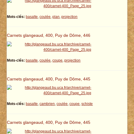
Mots-clés:
basalte
,
coulée
,
plan
,
projection
Carnets glangeaud, 400, Puy de Dôme, 446
Mots-clés:
basalte
,
coulée
,
coupe
,
projection
Carnets glangeaud, 400, Puy de Dôme, 445
Mots-clés:
basalte
,
cambrien
,
coulée
,
coupe
,
schiste
Carnets glangeaud, 400, Puy de Dôme, 445