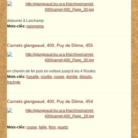
dejeuner à Laschamp
Mots-clés:
panorama
Carnets glangeaud, 400, Puy de Dôme, 455
en chemin de fer puis en voiture jusqu'à les 4 Routes
Mots-clés:
basalte
,
coulée
,
coupe
,
domite
,
éboulis
,
trachyte
Carnets glangeaud, 400, Puy de Dôme, 454
Mots-clés:
coupe
,
faille
,
filon
,
quartz