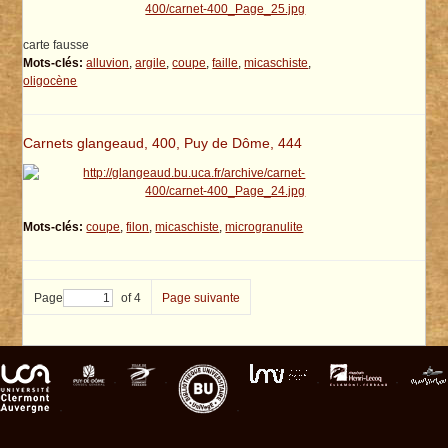
carte fausse
Mots-clés:
alluvion
,
argile
,
coupe
,
faille
,
micaschiste
,
oligocène
Carnets glangeaud, 400, Puy de Dôme, 444
Mots-clés:
coupe
,
filon
,
micaschiste
,
microgranulite
Page
of 4
Page suivante