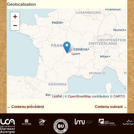
Géolocalisation
+
−
Leaflet
| ©
OpenStreetMap
contributors ©
CARTO
← Contenu précédent
Contenu suivant →