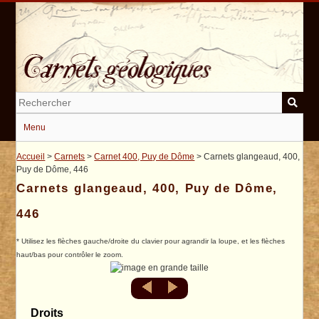
Passer
au
contenu
principal
Menu
Accueil
>
Carnets
>
Carnet 400, Puy de Dôme
> Carnets glangeaud, 400,
Puy de Dôme, 446
Carnets glangeaud, 400, Puy de Dôme,
446
* Utilisez les flèches gauche/droite du clavier pour agrandir la loupe, et les flèches
haut/bas pour contrôler le zoom.
Droits