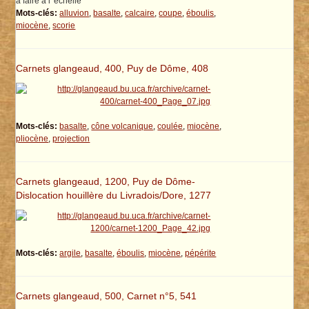
à faire à l 'échelle
Mots-clés:
alluvion
,
basalte
,
calcaire
,
coupe
,
éboulis
,
miocène
,
scorie
Carnets glangeaud, 400, Puy de Dôme, 408
Mots-clés:
basalte
,
cône volcanique
,
coulée
,
miocène
,
pliocène
,
projection
Carnets glangeaud, 1200, Puy de Dôme-
Dislocation houillère du Livradois/Dore, 1277
Mots-clés:
argile
,
basalte
,
éboulis
,
miocène
,
pépérite
Carnets glangeaud, 500, Carnet n°5, 541