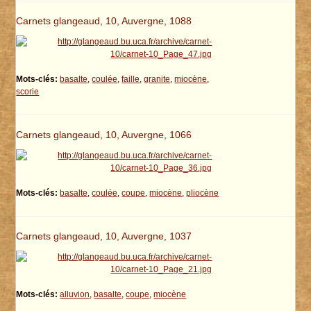
Carnets glangeaud, 10, Auvergne, 1088
Mots-clés:
basalte
,
coulée
,
faille
,
granite
,
miocène
,
scorie
Carnets glangeaud, 10, Auvergne, 1066
Mots-clés:
basalte
,
coulée
,
coupe
,
miocène
,
pliocène
Carnets glangeaud, 10, Auvergne, 1037
Mots-clés:
alluvion
,
basalte
,
coupe
,
miocène