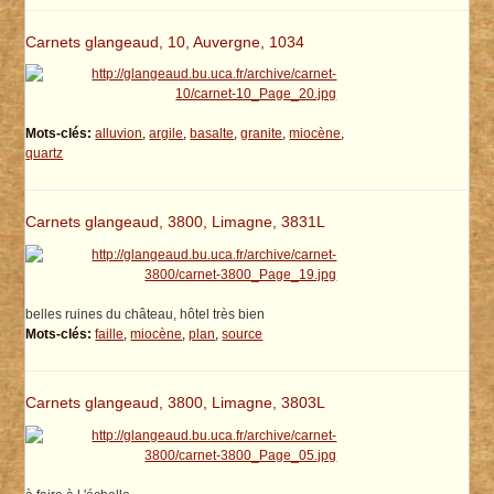
Carnets glangeaud, 10, Auvergne, 1034
Mots-clés:
alluvion
,
argile
,
basalte
,
granite
,
miocène
,
quartz
Carnets glangeaud, 3800, Limagne, 3831L
belles ruines du château, hôtel très bien
Mots-clés:
faille
,
miocène
,
plan
,
source
Carnets glangeaud, 3800, Limagne, 3803L