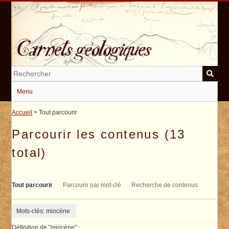
Passer
au
contenu
principal
Menu
Accueil
> Tout parcourir
Parcourir les contenus (13
total)
Tout parcourir
Parcourir par mot-clé
Recherche de contenus
Mots-clés: miocène
Définition de "miocène" :