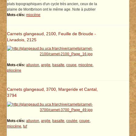
plats topographiques d'un cycle très ancien, ceux de la
plaine de Montbrison ont le même age. Note à publier
Mots-clés:
miocène
Carnets glangeaud, 2100, Feuille de Brioude -
Livradois, 2125
Mots-clés:
alluvion
,
argile
,
basalte
,
coupe
,
miocène
,
pliocène
Carnets glangeaud, 3700, Margeride et Cantal,
3794
Mots-clés:
alluvion
,
argile
,
basalte
,
coulée
,
coupe
,
miocène
,
tuf