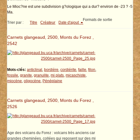
Le Mioc?ne est une subdivision g?ologique qui a dur? environ de -23 ? -5
Ma.
Formats de sortie
Trier par :
Titre
Créateur
Date d'ajout
Carnets glangeaud, 2500, Monts du Forez ,
2542
Mots-clés:
anticlinal
,
bordière
,
cordiérite
,
faille
,
filon
,
fossile
,
granite
,
granulite
,
mi plats
,
micaschiste
,
miocène
,
oligocène
,
Pénéplaine
Carnets glangeaud, 2500, Monts du Forez ,
2526
Age des volcans du Forez : volcans très anciens car
grandes cheminées, collées qui reposent sur des mi