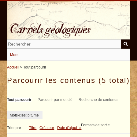
Passer
au
contenu
principal
Menu
Accueil
> Tout parcourir
Parcourir les contenus (5 total)
Tout parcourir
Parcourir par mot-clé
Recherche de contenus
Mots-clés: bitume
Formats de sortie
Trier par :
Titre
Créateur
Date d'ajout