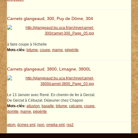
Carnets glangeaud, 300, Puy de Dôme, 304
à faire coupe à l'échelle
Mots-clés:
bitume
,
coupe
,
marne
,
pépérite
Carnets glangeaud, 3800, Limagne, 3800L
Le 13 Janvier avec René. En chemin de fer à Gerzat.
De Gerzat à Cébazat. Déjeuner chez Chapon
Mots-clés:
alluvion
,
basalte
,
bitume
,
calcaire
,
coupe
,
domite
,
marne
,
pépérite
atom
,
dcmes-xml
,
json
,
omeka-xml
,
rss2