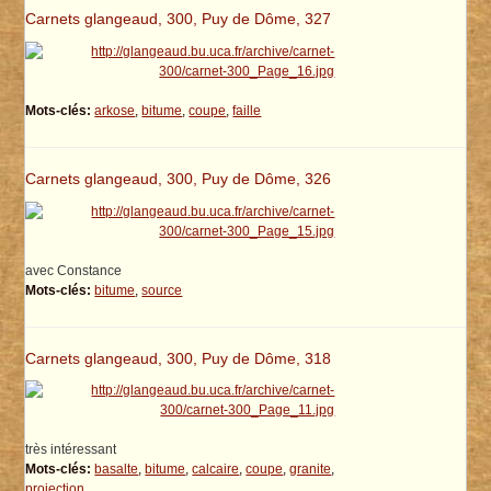
Carnets glangeaud, 300, Puy de Dôme, 327
Mots-clés:
arkose
,
bitume
,
coupe
,
faille
Carnets glangeaud, 300, Puy de Dôme, 326
avec Constance
Mots-clés:
bitume
,
source
Carnets glangeaud, 300, Puy de Dôme, 318
très intéressant
Mots-clés:
basalte
,
bitume
,
calcaire
,
coupe
,
granite
,
projection