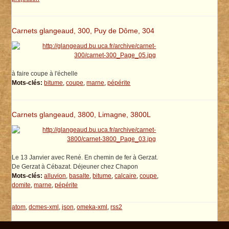
Carnets glangeaud, 300, Puy de Dôme, 304
à faire coupe à l'échelle
Mots-clés:
bitume
,
coupe
,
marne
,
pépérite
Carnets glangeaud, 3800, Limagne, 3800L
Le 13 Janvier avec René. En chemin de fer à Gerzat.
De Gerzat à Cébazat. Déjeuner chez Chapon
Mots-clés:
alluvion
,
basalte
,
bitume
,
calcaire
,
coupe
,
domite
,
marne
,
pépérite
atom
,
dcmes-xml
,
json
,
omeka-xml
,
rss2