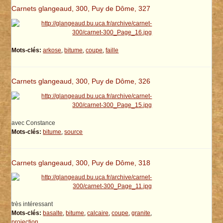
Carnets glangeaud, 300, Puy de Dôme, 327
Mots-clés:
arkose
,
bitume
,
coupe
,
faille
Carnets glangeaud, 300, Puy de Dôme, 326
avec Constance
Mots-clés:
bitume
,
source
Carnets glangeaud, 300, Puy de Dôme, 318
très intéressant
Mots-clés:
basalte
,
bitume
,
calcaire
,
coupe
,
granite
,
projection