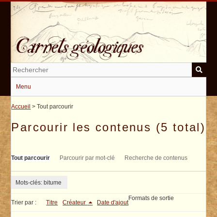
Passer
au
contenu
principal
Menu
Accueil
> Tout parcourir
Parcourir les contenus (5 total)
Tout parcourir
Parcourir par mot-clé
Recherche de contenus
Mots-clés: bitume
Formats de sortie
Trier par :
Titre
Créateur
Date d'ajout