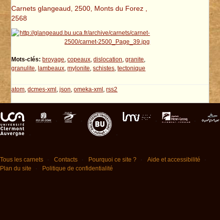
Carnets glangeaud, 2500, Monts du Forez ,
2568
Mots-clés:
broyage
,
copeaux
,
dislocation
,
granite
,
granulite
,
lambeaux
,
mylonite
,
schistes
,
tectonique
atom
,
dcmes-xml
,
json
,
omeka-xml
,
rss2
Tous les carnets
Contacts
Pourquoi ce site ?
Aide et accessibilité
Plan du site
Politique de confidentialité