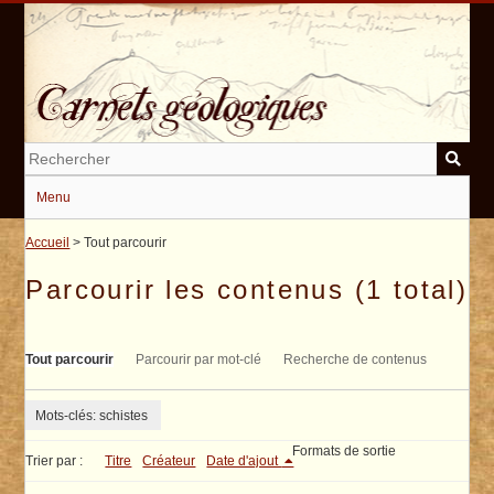
Passer
au
contenu
principal
Menu
Accueil
> Tout parcourir
Parcourir les contenus (1 total)
Tout parcourir
Parcourir par mot-clé
Recherche de contenus
Mots-clés: schistes
Formats de sortie
Trier par :
Titre
Créateur
Date d'ajout