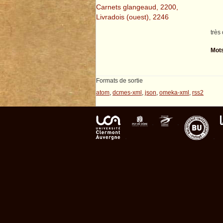
Carnets glangeaud, 2200,
Livradois (ouest), 2246
très
Mots
Formats de sortie
atom
,
dcmes-xml
,
json
,
omeka-xml
,
rss2