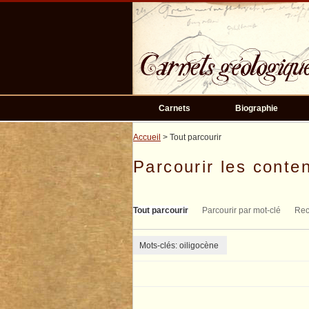
Passer
au
contenu
principal
Carnets
Biographie
Accueil
> Tout parcourir
Parcourir les conten
Tout parcourir
Parcourir par mot-clé
Rec
Mots-clés: oiligocène