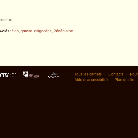
 curieux
-clés:
filon
,
granite
,
oiligocène
,
Pénéplaine
Tous les carnets
Contacts
Pour
Aide et accessibilité
Plan du site