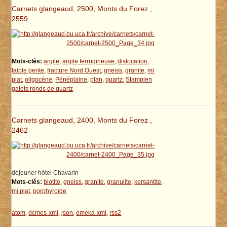
Carnets glangeaud, 2500, Monts du Forez ,
2559
Mots-clés:
argile
,
argile ferrugineuse
,
dislocation
,
faible pente
,
fracture Nord Ouest
,
gneiss
,
granite
,
mi
plat
,
oligocène
,
Pénéplaine
,
plan
,
quartz
,
Stampien
galets ronds de quartz
Carnets glangeaud, 2400, Monts du Forez ,
2462
déjeuner hôtel Chavarin
Mots-clés:
biotite
,
gneiss
,
granite
,
granulite
,
kersantite
,
mi plat
,
porphyroïde
atom
,
dcmes-xml
,
json
,
omeka-xml
,
rss2