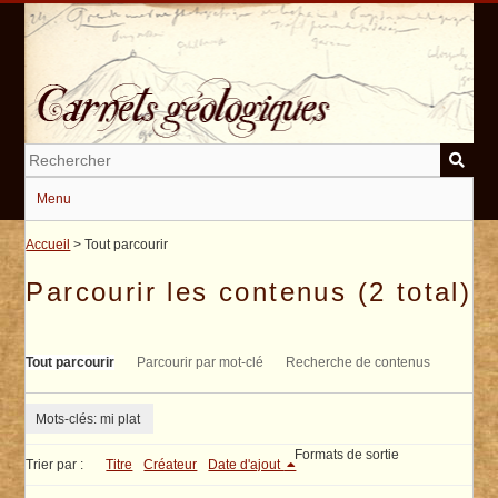
Passer
au
contenu
principal
Menu
Accueil
> Tout parcourir
Parcourir les contenus (2 total)
Tout parcourir
Parcourir par mot-clé
Recherche de contenus
Mots-clés: mi plat
Formats de sortie
Trier par :
Titre
Créateur
Date d'ajout