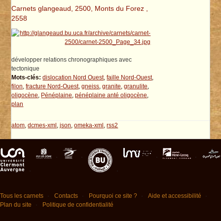
Carnets glangeaud, 2500, Monts du Forez ,
2558
développer relations chronographiques avec
tectonique
Mots-clés:
dislocation Nord Ouest
,
faille Nord-Ouest
,
filon
,
fracture Nord-Ouest
,
gneiss
,
granite
,
granulite
,
oligocène
,
Pénéplaine
,
pénéplaine anté oligocène
,
plan
atom
,
dcmes-xml
,
json
,
omeka-xml
,
rss2
Tous les carnets
Contacts
Pourquoi ce site ?
Aide et accessibilité
Plan du site
Politique de confidentialité