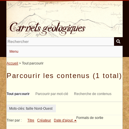
Passer
au
contenu
principal
Menu
Accueil
> Tout parcourir
Parcourir les contenus (1 total)
Tout parcourir
Parcourir par mot-clé
Recherche de contenus
Mots-clés: faille Nord-Ouest
Formats de sortie
Trier par :
Titre
Créateur
Date d'ajout