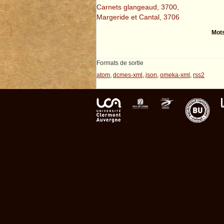
Carnets glangeaud, 3700,
Margeride et Cantal, 3706
Mots
Formats de sortie
atom
,
dcmes-xml
,
json
,
omeka-xml
,
rss2