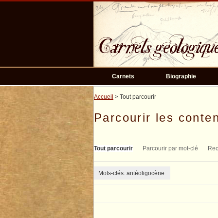
Passer
au
contenu
principal
Carnets
Biographie
Accueil
> Tout parcourir
Parcourir les conten
Tout parcourir
Parcourir par mot-clé
Rec
Mots-clés: antéoligocène