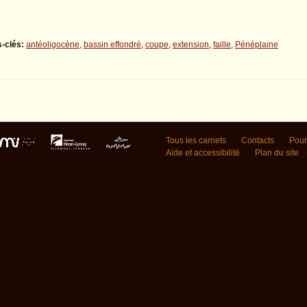
-clés:
antéoligocène
,
bassin effondré
,
coupe
,
extension
,
faille
,
Pénéplaine
Tous les carnets
Contacts
Pour
Aide et accessibilité
Plan du site