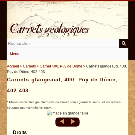
Passer
au
contenu
principal
Menu
Accueil
>
Carnets
>
Carnet 400, Puy de Dôme
> Carnets glangeaud, 400,
Puy de Dôme, 402-403
Carnets glangeaud, 400, Puy de Dôme,
402-403
* Utilisez les flèches gauche/droite du clavier pour agrandir la loupe, et les flèches
haut/bas pour contrôler le zoom.
Droits