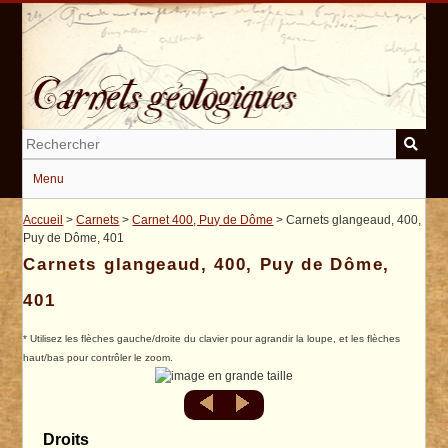
Passer
au
contenu
principal
Menu
Accueil
>
Carnets
>
Carnet 400, Puy de Dôme
> Carnets glangeaud, 400,
Puy de Dôme, 401
Carnets glangeaud, 400, Puy de Dôme,
401
* Utilisez les flèches gauche/droite du clavier pour agrandir la loupe, et les flèches
haut/bas pour contrôler le zoom.
Droits