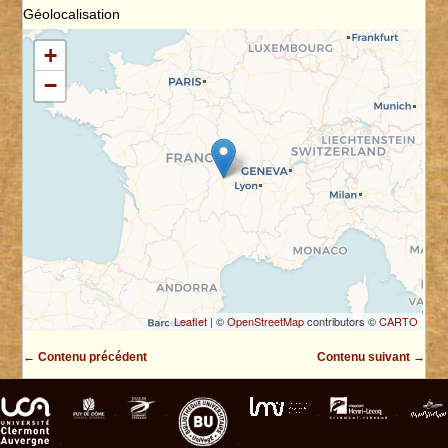
Géolocalisation
+
−
Leaflet
| ©
OpenStreetMap
contributors ©
CARTO
← Contenu précédent
Contenu suivant →