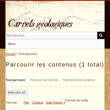
Passer
au
contenu
principal
Menu
Accueil
> Tout parcourir
Parcourir les contenus (1 total)
Tout parcourir
Parcourir par mot-clé
Recherche de contenus
Mots-clés: pli
Formats de sortie
Trier par :
Titre
Créateur
Date d'ajout