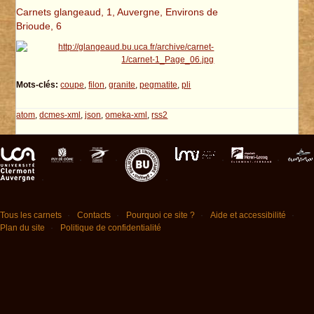
Carnets glangeaud, 1, Auvergne, Environs de
Brioude, 6
Mots-clés:
coupe
,
filon
,
granite
,
pegmatite
,
pli
atom
,
dcmes-xml
,
json
,
omeka-xml
,
rss2
Tous les carnets
Contacts
Pourquoi ce site ?
Aide et accessibilité
Plan du site
Politique de confidentialité