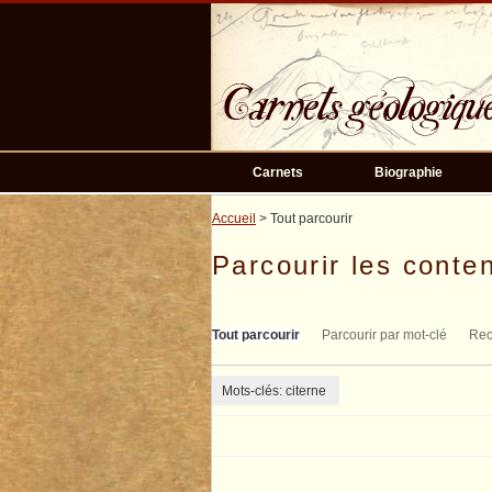
Passer
au
contenu
principal
Carnets
Biographie
Accueil
> Tout parcourir
Parcourir les conten
Tout parcourir
Parcourir par mot-clé
Rec
Mots-clés: citerne