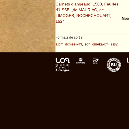
Carnets glangeaud, 1500, Feuilles
d'USSEL,de MAURIAC, de
LIMOGES, ROCHECHOUART,
Mots
1524
Formats de sortie
atom
,
dcmes-xml
,
json
,
omeka-xml
,
rss2