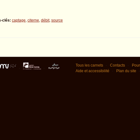
-clés:
captage
,
citerne
,
débit
,
source
Tous les carnets
Contacts
Pour
Aide et accessibilité
Plan du site