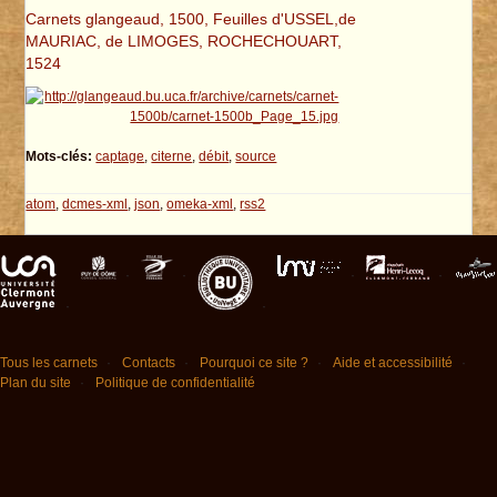
Carnets glangeaud, 1500, Feuilles d'USSEL,de
MAURIAC, de LIMOGES, ROCHECHOUART,
1524
Mots-clés:
captage
,
citerne
,
débit
,
source
atom
,
dcmes-xml
,
json
,
omeka-xml
,
rss2
Tous les carnets
Contacts
Pourquoi ce site ?
Aide et accessibilité
Plan du site
Politique de confidentialité