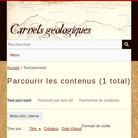
Passer
au
contenu
principal
Menu
Accueil
> Tout parcourir
Parcourir les contenus (1 total)
Tout parcourir
Parcourir par mot-clé
Recherche de contenus
Mots-clés: citerne
Formats de sortie
Trier par :
Titre
Créateur
Date d'ajout