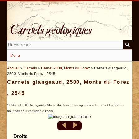
Passer
au
contenu
principal
Menu
Accueil
>
Carnets
>
Carnet 2500, Monts du Forez
> Carnets glangeaud,
2500, Monts du Forez , 2545
Carnets glangeaud, 2500, Monts du Forez
, 2545
* Utilisez les flèches gauche/droite du clavier pour agrandir la loupe, et les flèches
haut/bas pour contrôler le zoom.
Droits