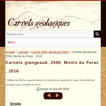
Passer
au
contenu
principal
Menu
Accueil
>
Carnets
>
Carnet 2500, Monts du Forez
> Carnets glangeaud,
2500, Monts du Forez , 2516
Carnets glangeaud, 2500, Monts du Forez
, 2516
* Utilisez les flèches gauche/droite du clavier pour agrandir la loupe, et les flèches
haut/bas pour contrôler le zoom.
Droits