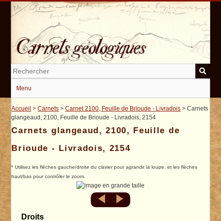
Passer
au
contenu
principal
Menu
Accueil
>
Carnets
>
Carnet 2100, Feuille de Brioude - Livradois
> Carnets
glangeaud, 2100, Feuille de Brioude - Livradois, 2154
Carnets glangeaud, 2100, Feuille de
Brioude - Livradois, 2154
* Utilisez les flèches gauche/droite du clavier pour agrandir la loupe, et les flèches
haut/bas pour contrôler le zoom.
Droits