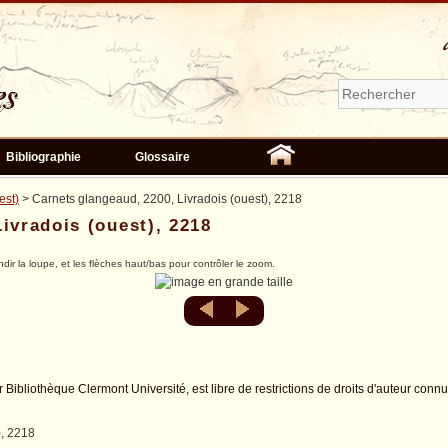
Bibliographie
Glossaire
est)
> Carnets glangeaud, 2200, Livradois (ouest), 2218
ivradois (ouest), 2218
ndir la loupe, et les flèches haut/bas pour contrôler le zoom.
r Bibliothèque Clermont Université, est libre de restrictions de droits d'auteur conn
), 2218