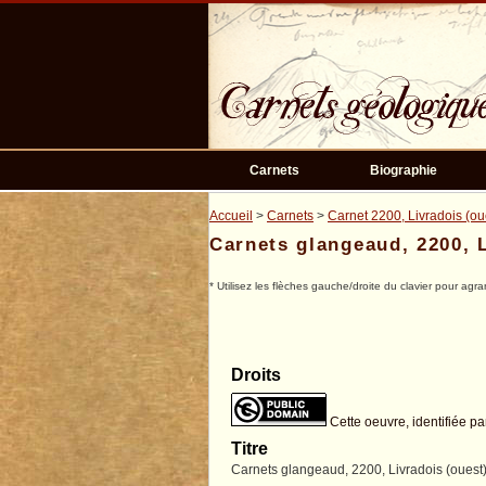
Passer
au
contenu
principal
Carnets
Biographie
Accueil
>
Carnets
>
Carnet 2200, Livradois (ou
Carnets glangeaud, 2200, L
* Utilisez les flèches gauche/droite du clavier pour agra
Droits
Cette oeuvre, identifiée pa
Titre
Carnets glangeaud, 2200, Livradois (ouest