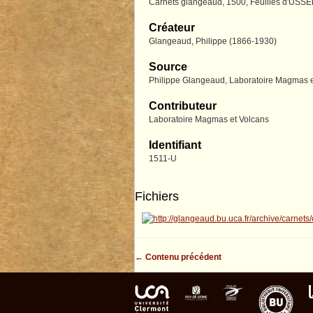
Carnets glangeaud, 1500, Feuilles d'
Créateur
Glangeaud, Philippe (1866-1930)
Source
Philippe Glangeaud, Laboratoire Magmas et
Contributeur
Laboratoire Magmas et Volcans
Identifiant
1511-U
Fichiers
← Contenu précédent