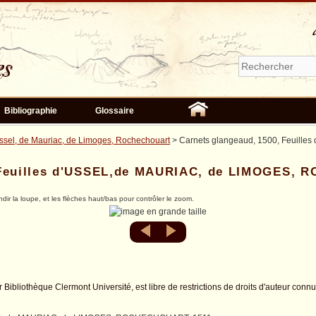
Bibliographie
Glossaire
Ussel, de Mauriac, de Limoges, Rochechouart
> Carnets glangeaud, 1500, Feuill
, Feuilles d'USSEL,de MAURIAC, de LIMOGES,
ndir la loupe, et les flèches haut/bas pour contrôler le zoom.
r Bibliothèque Clermont Université, est libre de restrictions de droits d'auteur conn