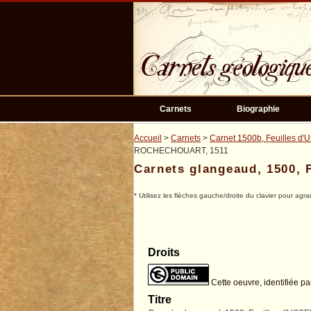
Passer
au
contenu
principal
Carnets
Biographie
Accueil
>
Carnets
>
Carnet 1500b, Feuilles d'
ROCHECHOUART, 1511
Carnets glangeaud, 1500
* Utilisez les flèches gauche/droite du clavier pour agra
Droits
Cette oeuvre, identifiée pa
Titre