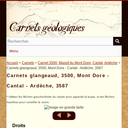
Passer
au
contenu
principal
Menu
Accueil
>
Carnets
>
Carnet 3500, Massif du Mont Dore, Cantal, Ardèche
>
Carnets glangeaud, 3500, Mont Dore - Cantal - Ardèche, 3587
Carnets glangeaud, 3500, Mont Dore -
Cantal - Ardèche, 3587
* Utilisez les flèches gauche/droite du clavier pour agrandir la loupe, et les flèches
haut/bas pour contrôler le zoom.
Droits