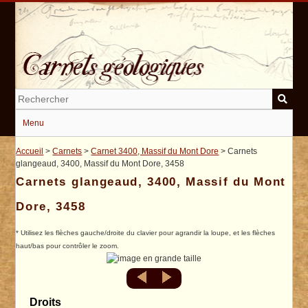
Passer
au
contenu
principal
Menu
Accueil
>
Carnets
>
Carnet 3400, Massif du Mont Dore
> Carnets
glangeaud, 3400, Massif du Mont Dore, 3458
Carnets glangeaud, 3400, Massif du Mont
Dore, 3458
* Utilisez les flèches gauche/droite du clavier pour agrandir la loupe, et les flèches
haut/bas pour contrôler le zoom.
Droits