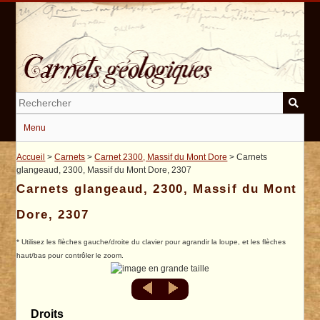
Passer
au
contenu
principal
Menu
Accueil
>
Carnets
>
Carnet 2300, Massif du Mont Dore
> Carnets
glangeaud, 2300, Massif du Mont Dore, 2307
Carnets glangeaud, 2300, Massif du Mont
Dore, 2307
* Utilisez les flèches gauche/droite du clavier pour agrandir la loupe, et les flèches
haut/bas pour contrôler le zoom.
Droits