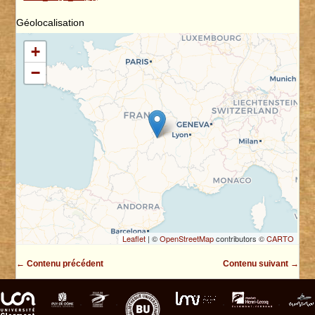
Géolocalisation
+
−
Leaflet
| ©
OpenStreetMap
contributors ©
CARTO
← Contenu précédent
Contenu suivant →