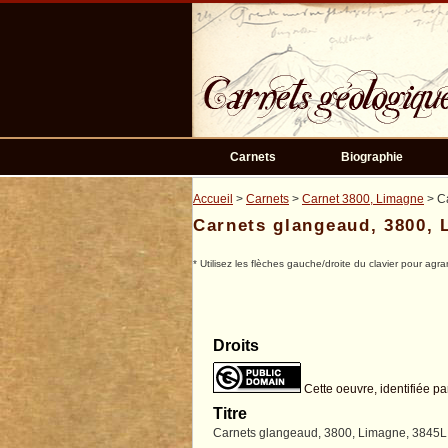
Passer
au
contenu
principal
Carnets
Biographie
Accueil
>
Carnets
>
Carnet 3800, Limagne
> C
Carnets glangeaud, 3800, 
* Utilisez les flèches gauche/droite du clavier pour agra
Droits
Cette oeuvre, identifiée pa
Titre
Carnets glangeaud, 3800, Limagne, 3845L