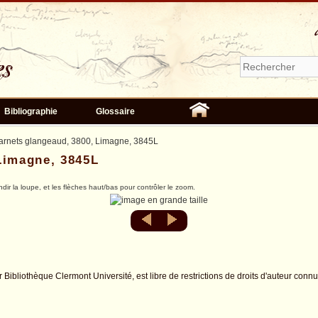
Bibliographie
Glossaire
arnets glangeaud, 3800, Limagne, 3845L
Limagne, 3845L
ndir la loupe, et les flèches haut/bas pour contrôler le zoom.
r Bibliothèque Clermont Université, est libre de restrictions de droits d'auteur conn