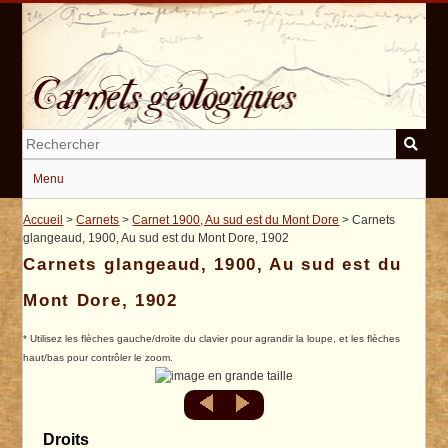
Passer
au
contenu
principal
Menu
Accueil
>
Carnets
>
Carnet 1900, Au sud est du Mont Dore
> Carnets
glangeaud, 1900, Au sud est du Mont Dore, 1902
Carnets glangeaud, 1900, Au sud est du
Mont Dore, 1902
* Utilisez les flèches gauche/droite du clavier pour agrandir la loupe, et les flèches
haut/bas pour contrôler le zoom.
Droits