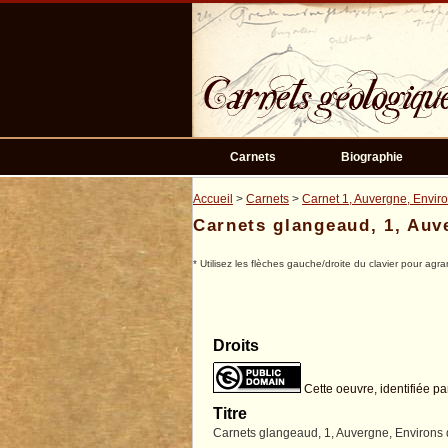
Passer
au
contenu
principal
Carnets
Biographie
Accueil
>
Carnets
>
Carnet 1, Auvergne, Envir
Carnets glangeaud, 1, Auv
* Utilisez les flèches gauche/droite du clavier pour agra
Droits
Cette oeuvre, identifiée pa
Titre
Carnets glangeaud, 1, Auvergne, Environs 