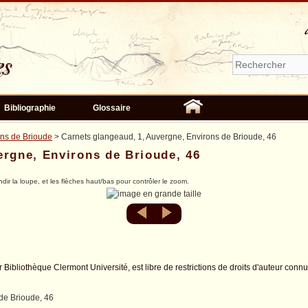
Bibliographie
Glossaire
ons de Brioude
> Carnets glangeaud, 1, Auvergne, Environs de Brioude, 46
ergne, Environs de Brioude, 46
ndir la loupe, et les flèches haut/bas pour contrôler le zoom.
r Bibliothèque Clermont Université, est libre de restrictions de droits d'auteur conn
de Brioude, 46