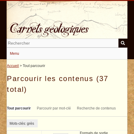
Passer
au
contenu
principal
Menu
Accueil
> Tout parcourir
Parcourir les contenus (37
total)
Tout parcourir
Parcourir par mot-clé
Recherche de contenus
Mots-clés: grès
Formats de sortie