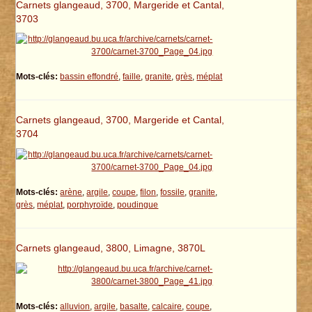
Carnets glangeaud, 3700, Margeride et Cantal,
3703
Mots-clés:
bassin effondré
,
faille
,
granite
,
grès
,
méplat
Carnets glangeaud, 3700, Margeride et Cantal,
3704
Mots-clés:
arène
,
argile
,
coupe
,
filon
,
fossile
,
granite
,
grès
,
méplat
,
porphyroïde
,
poudingue
Carnets glangeaud, 3800, Limagne, 3870L
Mots-clés:
alluvion
,
argile
,
basalte
,
calcaire
,
coupe
,