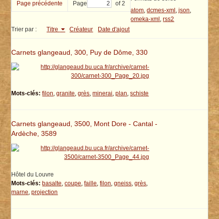
Page précédente
Page
of 2
atom
,
dcmes-xml
,
json
,
omeka-xml
,
rss2
Trier par :
Titre
Créateur
Date d'ajout
Carnets glangeaud, 300, Puy de Dôme, 330
Mots-clés:
filon
,
granite
,
grès
,
minerai
,
plan
,
schiste
Carnets glangeaud, 3500, Mont Dore - Cantal -
Ardèche, 3589
Hôtel du Louvre
Mots-clés:
basalte
,
coupe
,
faille
,
filon
,
gneiss
,
grès
,
marne
,
projection