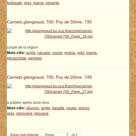
feldspath
,
grès
,
marne
,
pépérite
Carnets glangeaud, 700, Puy de Dôme, 730
coupe de la région
Mots-clés:
argile
,
calcaire
,
coupe
,
gneiss
,
grès
,
marne
,
micaschiste
,
permien
Carnets glangeaud, 700, Puy de Dôme, 749
à publier après avoir revu
Mots-clés:
alluvion
,
argile
,
basalte
,
coupe
,
gneiss
,
grès
,
oligocène
,
pliocène
Page précédente
Page
of 2