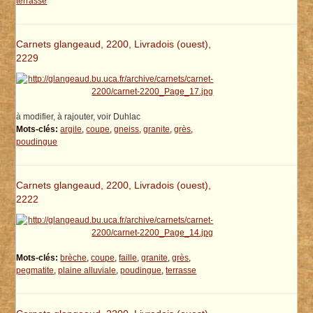
terrasse
Carnets glangeaud, 2200, Livradois (ouest),
2229
à modifier, à rajouter, voir Duhlac
Mots-clés:
argile
,
coupe
,
gneiss
,
granite
,
grès
,
poudingue
Carnets glangeaud, 2200, Livradois (ouest),
2222
Mots-clés:
brèche
,
coupe
,
faille
,
granite
,
grès
,
pegmatite
,
plaine alluviale
,
poudingue
,
terrasse