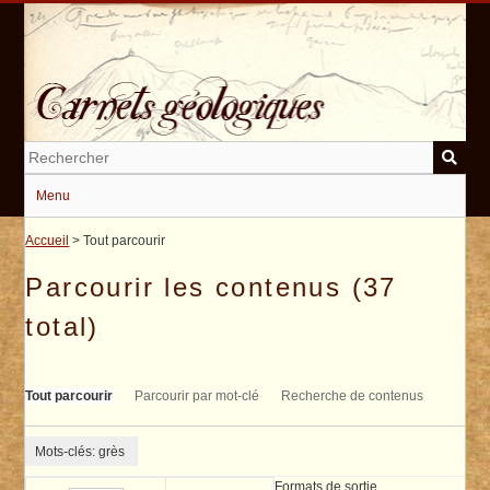
Passer
au
contenu
principal
Menu
Accueil
> Tout parcourir
Parcourir les contenus (37
total)
Tout parcourir
Parcourir par mot-clé
Recherche de contenus
Mots-clés: grès
Formats de sortie