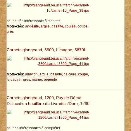
coupe très intéressante à montrer
Mots-clés:
andésite
,
argile
,
basalte
,
coulée
,
coupe
,
grès
Carnets glangeaud, 3800, Limagne, 3870L
Mots-clés:
alluvion
,
argile
,
basalte
,
calcaire
,
coupe
,
feldspath
,
grès
,
marne
,
pépérite
Carnets glangeaud, 1200, Puy de Dôme-
Dislocation houillère du Livradois/Dore, 1280
coupes intéressantes à compléter