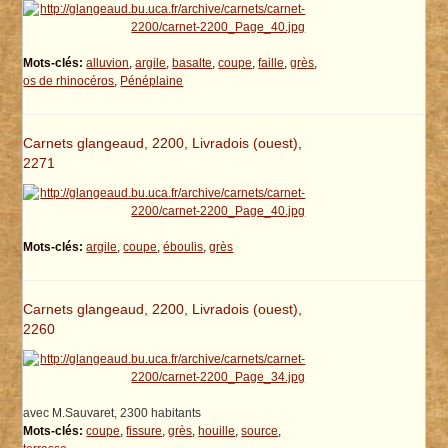
Mots-clés:
alluvion
,
argile
,
basalte
,
coupe
,
faille
,
grès
,
os de rhinocéros
,
Pénéplaine
Carnets glangeaud, 2200, Livradois (ouest),
2271
Mots-clés:
argile
,
coupe
,
éboulis
,
grès
Carnets glangeaud, 2200, Livradois (ouest),
2260
avec M.Sauvaret, 2300 habitants
Mots-clés:
coupe
,
fissure
,
grès
,
houille
,
source
,