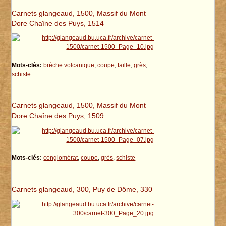
Carnets glangeaud, 1500, Massif du Mont
Dore Chaîne des Puys, 1514
Mots-clés:
brèche volcanique
,
coupe
,
faille
,
grès
,
schiste
Carnets glangeaud, 1500, Massif du Mont
Dore Chaîne des Puys, 1509
Mots-clés:
conglomérat
,
coupe
,
grès
,
schiste
Carnets glangeaud, 300, Puy de Dôme, 330