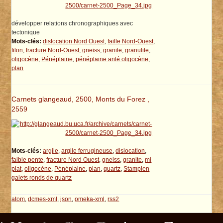
développer relations chronographiques avec
tectonique
Mots-clés:
dislocation Nord Ouest
,
faille Nord-Ouest
,
filon
,
fracture Nord-Ouest
,
gneiss
,
granite
,
granulite
,
oligocène
,
Pénéplaine
,
pénéplaine anté oligocène
,
plan
Carnets glangeaud, 2500, Monts du Forez ,
2559
Mots-clés:
argile
,
argile ferrugineuse
,
dislocation
,
faible pente
,
fracture Nord Ouest
,
gneiss
,
granite
,
mi
plat
,
oligocène
,
Pénéplaine
,
plan
,
quartz
,
Stampien
galets ronds de quartz
atom
,
dcmes-xml
,
json
,
omeka-xml
,
rss2