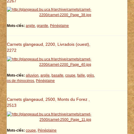
2267
Mots-clés:
argile
,
granite
,
Pénéplaine
Carnets glangeaud, 2200, Livradois (ouest),
2272
Mots-clés:
alluvion
,
argile
,
basalte
,
coupe
,
faille
,
grès
,
os de rhinocéros
,
Pénéplaine
Carnets glangeaud, 2500, Monts du Forez ,
2513
Mots-clés:
coupe
,
Pénéplaine