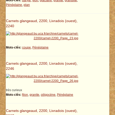
Mots-clés:
baryte
,
filon
,
glaciaire
,
granite
,
granulite
,
Pénéplaine
,
plan
Carnets glangeaud, 2200, Livradois (ouest),
2240
Mots-clés:
coupe
,
Pénéplaine
Carnets glangeaud, 2200, Livradois (ouest),
2246
très curieux
Mots-clés:
filon
,
granite
,
oiligocène
,
Pénéplaine
Carnets glangeaud, 2200, Livradois (ouest),