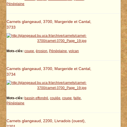
Pénéplaine
Carnets glangeaud, 3700, Margeride et Cantal,
3733
Mots-clés:
coupe
,
érosion
,
Pénéplaine
,
volcan
Carnets glangeaud, 3700, Margeride et Cantal,
3734
Mots-clés:
bassin effondré
,
coulée
,
coupe
,
faille
,
Pénéplaine
Carnets glangeaud, 2200, Livradois (ouest),
2201