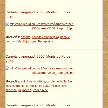
Carnets glangeaud, 2500, Monts du Forez ,
2516
Mots-clés:
basalte
,
basalte compact(Ba)
,
basalte
porphyroïde(Bb)
,
coupe
,
Pénéplaine
Carnets glangeaud, 2500, Monts du Forez ,
2542
Mots-clés:
anticlinal
,
bordière
,
cordiérite
,
faille
,
filon
,
fossile
,
granite
,
granulite
,
mi plats
,
micaschiste
,
miocène
,
oligocène
,
Pénéplaine
Carnets glangeaud, 2500, Monts du Forez ,