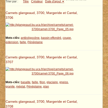
Trier par :
Titre
Créateur
Date d'ajout
Carnets glangeaud, 3700, Margeride et Cantal,
3706
Mots-clés:
antéoligocène
,
bassin effondré
,
coupe
,
extension
,
faille
,
Pénéplaine
Carnets glangeaud, 3700, Margeride et Cantal,
3707
Mots-clés:
basalte
,
faille
,
filon
,
glaciaire
,
gneiss
,
granite
,
méplat
,
Pénéplaine
,
plan
Carnets glangeaud, 3700, Margeride et Cantal,
3708