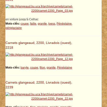
en voiture jusqu'à Celhac
Mots-clés:
coupe
,
faille
,
granite
,
loess
,
Pénéplaine
,
périglaciaire
Carnets glangeaud, 2200, Livradois (ouest),
2218
Mots-clés:
baryte
,
coupe
,
filon
,
granite
,
Pénéplaine
Carnets glangeaud, 2200, Livradois (ouest),
2239