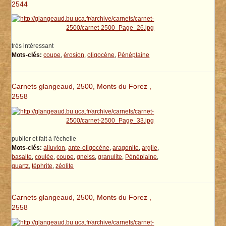
2544
très intéressant
Mots-clés:
coupe
,
érosion
,
oligocène
,
Pénéplaine
Carnets glangeaud, 2500, Monts du Forez ,
2558
publier et fait à l'échelle
Mots-clés:
alluvion
,
ante-oligocène
,
aragonite
,
argile
,
basalte
,
coulée
,
coupe
,
gneiss
,
granulite
,
Pénéplaine
,
quartz
,
téphrite
,
zéolite
Carnets glangeaud, 2500, Monts du Forez ,
2558